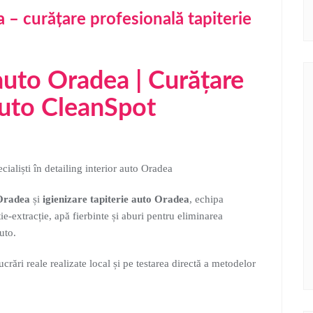
a – curățare profesională tapiterie
 auto Oradea | Curățare
auto CleanSpot
ialiști în detailing interior auto Oradea
 Oradea
și
igienizare tapiterie auto Oradea
, echipa
ie-extracție, apă fierbinte și aburi pentru eliminarea
uto.
ucrări reale realizate local și pe testarea directă a metodelor