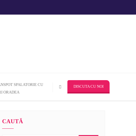
n_gabriel_2014@yahoo.com
Romania, Bucuresti , Pantelimon
NSPOT SPALATORIE CU
DISCUTA CU NOI
I ORADEA
CAUTĂ