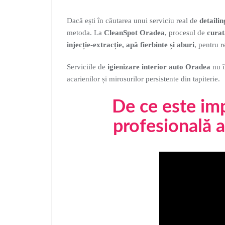
Dacă ești în căutarea unui serviciu real de
detaili
metoda. La
CleanSpot Oradea
, procesul de
curat
injecție-extracție, apă fierbinte și aburi
, pentru r
Serviciile de
igienizare interior auto Oradea
nu î
acarienilor și mirosurilor persistente din tapiterie.
De ce este im
profesională a