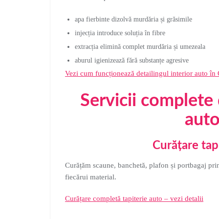
apa fierbinte dizolvă murdăria și grăsimile
injecția introduce soluția în fibre
extracția elimină complet murdăria și umezeala
aburul igienizează fără substanțe agresive
Vezi cum funcționează detailingul interior auto în
Servicii complete 
aut
Curățare tap
Curățăm scaune, banchetă, plafon și portbagaj pr
fiecărui material.
Curățare completă tapiterie auto – vezi detalii