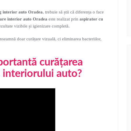
ng interior auto Oradea
, trebuie să știi că diferența o face
are interior auto Oradea
este realizat prin
aspirator cu
ezultate vizibile și igienizare completă.
nseamnă doar curățare vizuală, ci eliminarea bacteriilor,
portantă curățarea
 interiorului auto?