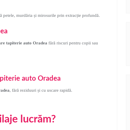
a
 petele, murdăria și mirosurile prin extracție profundă.
dea
are tapiterie auto Oradea
fără riscuri pentru copii sau
apiterie auto Oradea
radea
, fără reziduuri și cu uscare rapidă.
ilaje lucrăm?