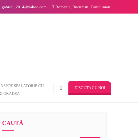
n_gabriel_2014@yahoo.com
Romania, Bucuresti , Pantelimon
NSPOT SPALATORIE CU
DISCUTA CU NOI
I ORADEA
CAUTĂ