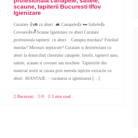
profesionala canapele, saltele,
scaune, tapiterii Bucuresti Ilfov
Igienizare
Curatare 👍🚘 cu aburi 🛋 Canapele👍 🛏 Saltele👍
Covoare👍🪑Scaune Igienizare cu aburi Curatare
profesionala tapiterii cu aburi Canapea murdara? Fotoliul
murdar? Mirosuri neplacute? Curatam si dezinfectam cu
aburi la domiciliul clientului canapele, fotolii, tapiterii auto,
saltele, scaune si covoare sau mochete. Tapiteriile din
material textil se curata prin metoda injectie extractie cu
aburi. AVANTAJE: – curatarea si igienizarea […]
Bucuresti
0
2 min read