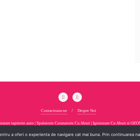
Contacteaza-ne
Despre Noi
tare tapiterie auto | Spalatorie Curatatorie Cu Aburi | Igienizare Cu Aburi si OZON 
Bizberg Themes
ntru a oferi o experienta de navigare cat mai buna. Prin continuarea navi