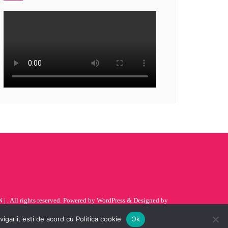
| . All rights reserved.
Powered by
WordPress
&
Designed by
garii, esti de acord cu Politica cookie
Ok