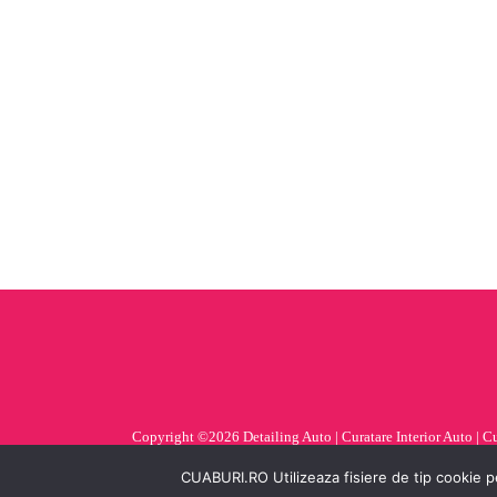
Copyright ©2026 Detailing Auto | Curatare Interior Auto | Cura
CUABURI.RO Utilizeaza fisiere de tip cookie pe