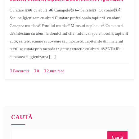
Curatare 👍🚘 cu aburi 🛋 Canapele👍 🛏 Saltele👍 Covoare👍🪑
Scaune Igienizare cu aburi Curatare profesionala tapiterii cu aburi
Canapea murdara? Fotoliul murdar? Mirosuri neplacute? Curatam si
dezinfectam cu aburi la domiciliul clientului canapele, fotolii, tapiterii
auto, saltele, scaune si covoare sau mochete. Tapiteriile din material
textil se curata prin metoda injectie extractie cu aburi. AVANTAJE: –
curatarea si igienizarea […]
Bucuresti
0
2 min read
CAUTĂ
Caută