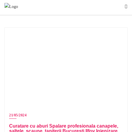
Skip
to
content
21/05/2024
Curatare cu aburi Spalare profesionala canapele,
saltele, scaune, tapiterii Bucuresti Ilfov Igienizare