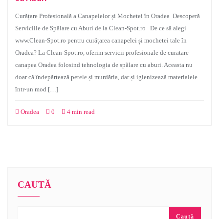
Curățare Profesională a Canapelelor și Mochetei în Oradea Descoperă
Serviciile de Spălare cu Aburi de la Clean-Spot.ro De ce să alegi
www.Clean-Spot.ro pentru curățarea canapelei și mochetei tale în
Oradea? La Clean-Spot.ro, oferim servicii profesionale de curatare
canapea Oradea folosind tehnologia de spălare cu aburi. Aceasta nu
doar că îndepărtează petele și murdăria, dar și igienizează materialele
într-un mod […]
Oradea
0
4 min read
CAUTĂ
Caută