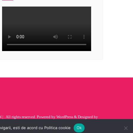
| . All rights reserved.
Powered by
WordPress
&
Designed by
garii, esti de acord cu Politica cookie
Ok