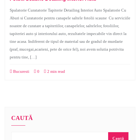
Spalatorie Curatatorie Tapiterie Detailing Interior Auto Spalatorie Cu
Aburi si Curatatorie pentru canapele saltele fotolii scaune Cu serviciile
noastre de curatare a tapiteriilor, canapelelor, saltelelor, fotoliilor,
tapiteriei auto și interiorului auto, rezultatele impecabile vin direct la
tine acasa. Indiferent de tipul de material sau de gradul de murdarie
(praf, mucegai,acarieni, pete de orice fel), noi avem solutia potrivita
pentru tine, […]
Bucuresti
0
2 min read
CAUTĂ
Caută