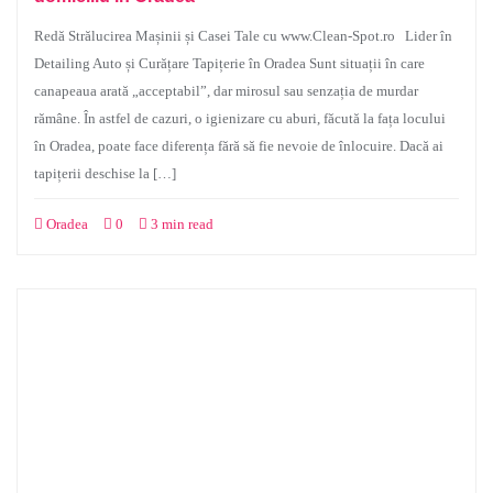
Redă Strălucirea Mașinii și Casei Tale cu www.Clean-Spot.ro Lider în
Detailing Auto și Curățare Tapițerie în Oradea Sunt situații în care
canapeaua arată „acceptabil”, dar mirosul sau senzația de murdar
rămâne. În astfel de cazuri, o igienizare cu aburi, făcută la fața locului
în Oradea, poate face diferența fără să fie nevoie de înlocuire. Dacă ai
tapițerii deschise la […]
Oradea
0
3 min read