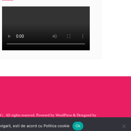
| . All rights reserved.
Powered by
WordPress
&
Designed by
garii, esti de acord cu Politica cookie
Ok