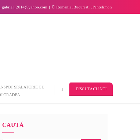
n_gabriel_2014@yahoo.com
Romania, Bucuresti , Pantelimon
NSPOT SPALATORIE CU
DISCUTA CU NOI
I ORADEA
CAUTĂ