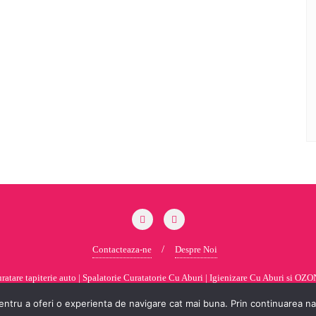
Contacteaza-ne
Despre Noi
tare tapiterie auto | Spalatorie Curatatorie Cu Aburi | Igienizare Cu Aburi si OZON 
Bizberg Themes
ntru a oferi o experienta de navigare cat mai buna. Prin continuarea navi