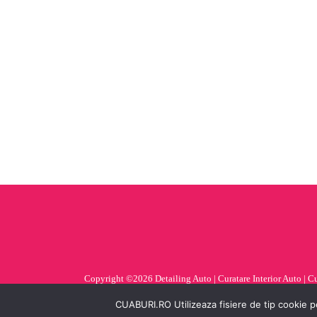
Copyright ©2026 Detailing Auto | Curatare Interior Auto | Cura
CUABURI.RO Utilizeaza fisiere de tip cookie pe